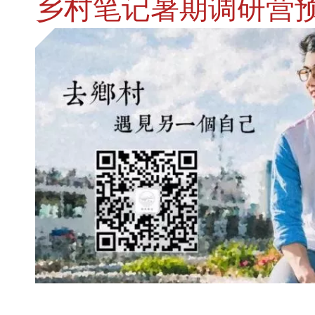
乡村笔记暑期调研营预